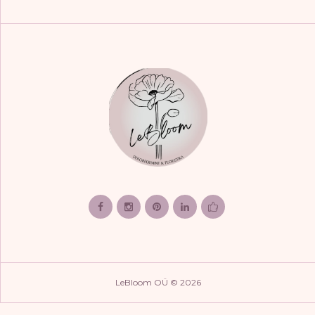
LeBloom OÜ © 2026