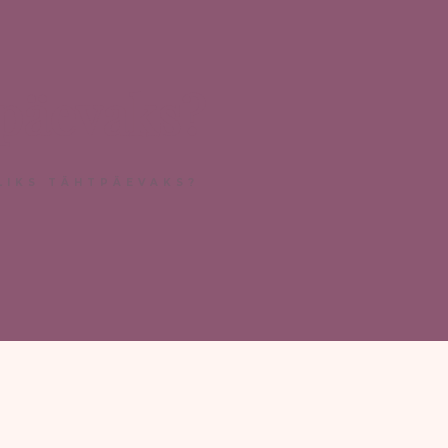
tpäevaks?
LIKS TÄHTPÄEVAKS?