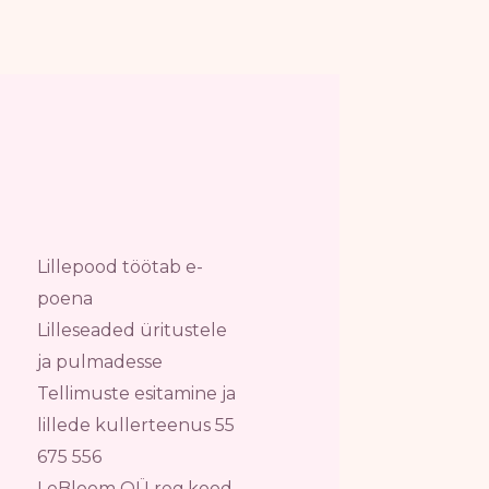
Lillepood töötab e-
poena
Lilleseaded üritustele
ja pulmadesse
Tellimuste esitamine ja
lillede kullerteenus 55
675 556
LeBloom OÜ reg.kood