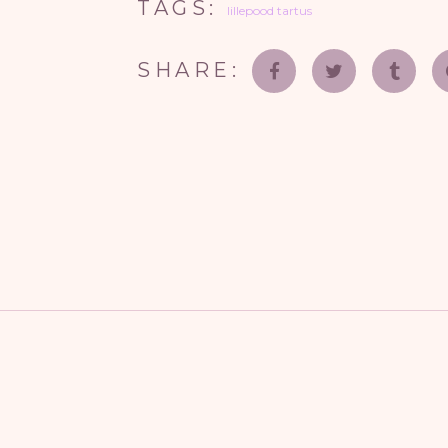
TAGS:
lillepood tartus
SHARE: