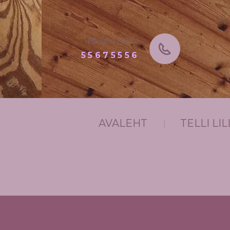
Helista meile
55675556
AVALEHT
TELLI L