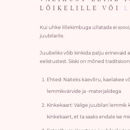
LÕIKELILLE VÕI
L
Kui uhke lillekimbuga üllatada ei soovi,
juubilarile.
Juubeliks võib kinkida palju erinevaid as
eelistustest. Siiski on mõned traditsioon
Ehted: Näiteks käevõru, kaelakee v
lemmikvärvide ja -materjalidega.
Kinkekaart: Valige juubilari lemmik 
kinkekaart, et ta saaks endale ise m