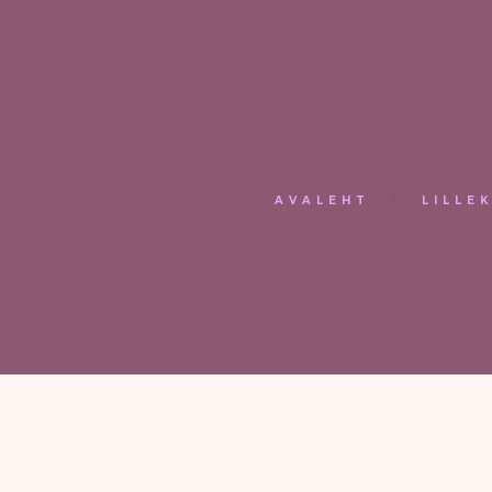
Mida kin
AVALEHT
LILLE