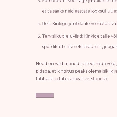
Fotoalbum: Koostage juubilarile te
et ta saaks neid aastate jooksul uu
Reis: Kinkige juubilarile võimalus k
Tervislikud eluviisid: Kinkige talle 
spordiklubi liikmeks astumist, joog
Need on vaid mõned näited, mida võib 
pidada, et kingitus peaks olema isiklik
tähtsust ja tähistatavat verstaposti.