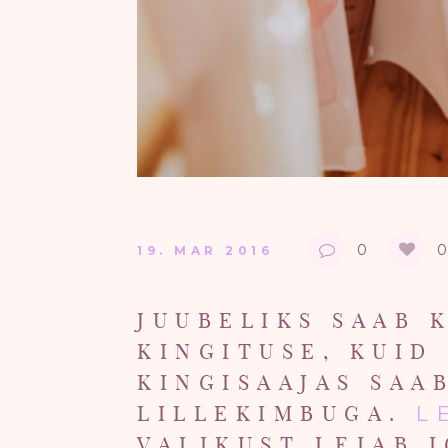
0
0
19. MAR 2016
JUUBELIKS SAAB 
KINGITUSE, KUID
KINGISAAJAS SAA
LILLEKIMBUGA.
LE
VALIKUST LEIAB 