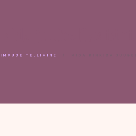
kida juubeliks täh
KIMPUDE TELLIMINE
MIDA KINKIDA JUUBE