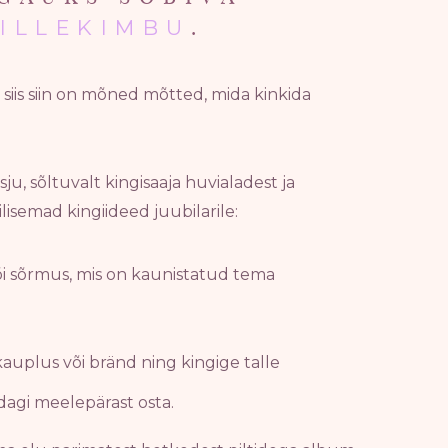
.
ILLEKIMBU
 siis siin on mõned mõtted, mida kinkida
ju, sõltuvalt kingisaaja huvialadest ja
ilisemad kingiideed juubilarile:
õi sõrmus, mis on kaunistatud tema
kauplus või bränd ning kingige talle
idagi meelepärast osta.