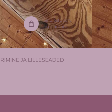
Sinu ostukorv:
(0)
-
€0.00
RIMINE JA LILLESEADED