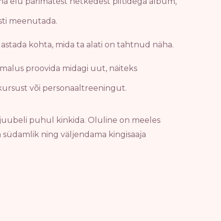
ma elu parimatest hetkedest piltidega album,
esti meenutada.
ülastada kohta, mida ta alati on tahtnud näha.
võimalus proovida midagi uut, näiteks
akursust või personaaltreeningut.
juubeli puhul kinkida. Oluline on meeles
 ja südamlik ning väljendama kingisaaja