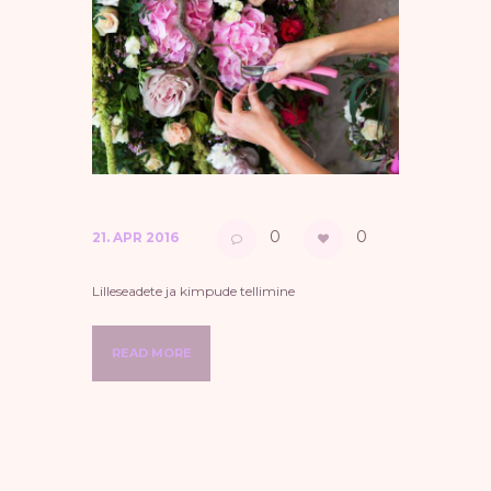
0
0
21. APR 2016
Lilleseadete ja kimpude tellimine
READ MORE