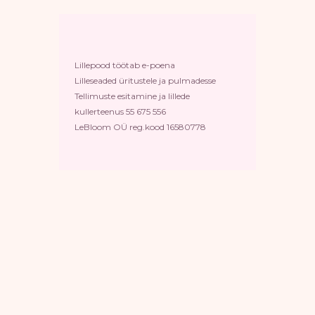
Lillepood töötab e-poena
Lilleseaded üritustele ja pulmadesse
Tellimuste esitamine ja lillede
kullerteenus 55 675 556
LeBloom OÜ reg.kood 16580778