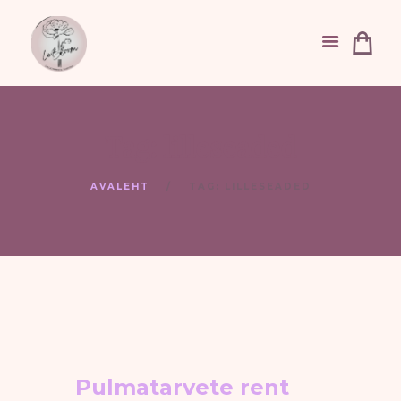
Tag: lilleseaded
AVALEHT
TAG: LILLESEADED
Pulmatarvete rent