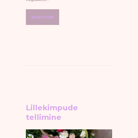
READ MORE
Lillekimpude
tellimine