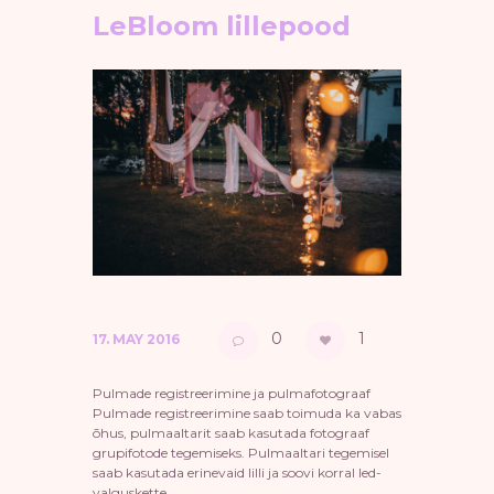
LeBloom lillepood
0
1
17. MAY 2016
Pulmade registreerimine ja pulmafotograaf
Pulmade registreerimine saab toimuda ka vabas
õhus, pulmaaltarit saab kasutada fotograaf
grupifotode tegemiseks. Pulmaaltari tegemisel
saab kasutada erinevaid lilli ja soovi korral led-
valguskette...