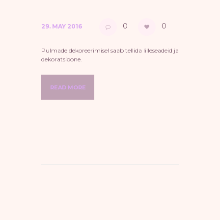
0
0
29. MAY 2016
Pulmade dekoreerimisel saab tellida lilleseadeid ja
dekoratsioone.
READ MORE