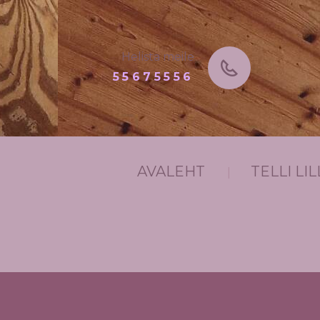
Helista meile
55675556
AVALEHT
TELLI L