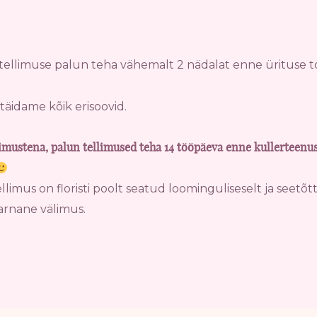
ellimuse palun teha vähemalt 2 nädalat enne ürituse t
täidame kõik erisoovid.
limustena, palun tellimused teha 14 tööpäeva enne kullerteenu
llimus on floristi poolt seatud loominguliseselt ja seetõttu
sarnane välimus.