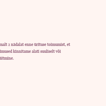
e
e:
00
alt 2 nädalat enne ürituse toimumist, et
ugh
limused kinnitame alati suuliselt või
00
täitmine.