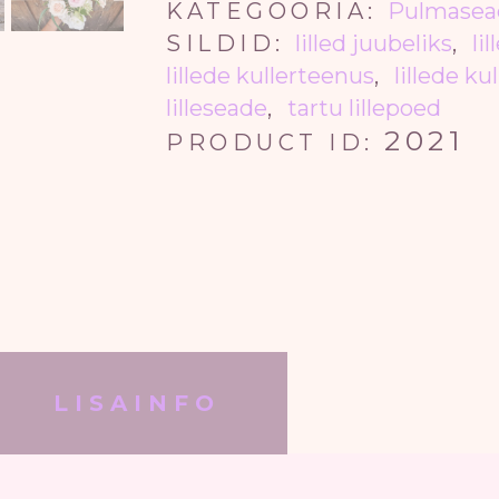
KATEGOORIA:
Pulmasea
SILDID:
lilled juubeliks
,
li
lillede kullerteenus
,
lillede ku
lilleseade
,
tartu lillepoed
2021
PRODUCT ID:
LISAINFO