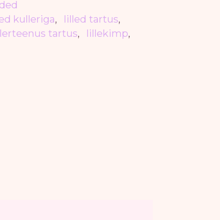
ded
lled kulleriga
,
lilled tartus
,
llerteenus tartus
,
lillekimp
,