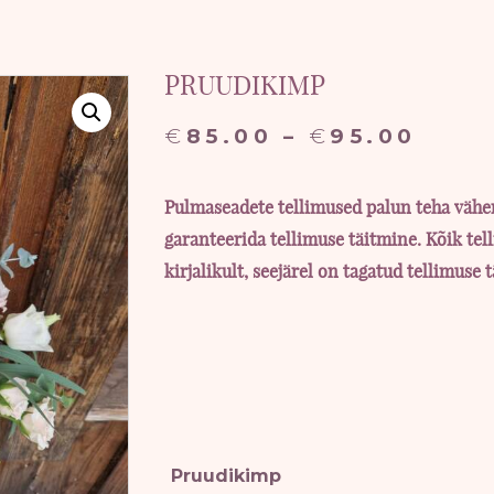
PRUUDIKIMP
Pric
€
85.00
–
€
95.00
rang
€85.
Pulmaseadete tellimused palun teha vähem
thro
garanteerida tellimuse täitmine. Kõik tel
€95.
kirjalikult, seejärel on tagatud tellimuse 
Pruudikimp