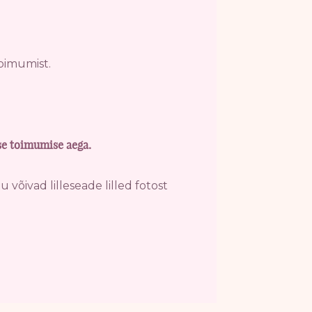
oimumist.
se toimumise aega.
 võivad lilleseade lilled fotost