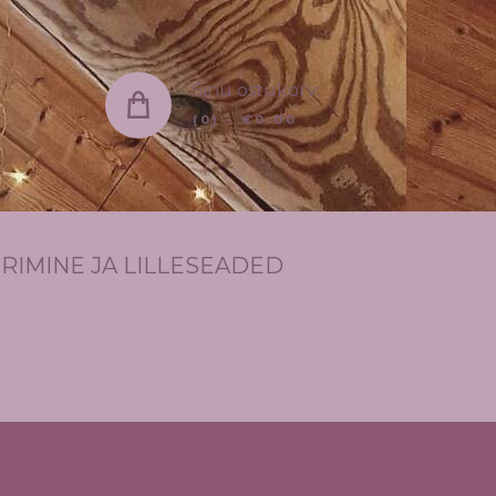
Sinu ostukorv:
(0)
-
€0.00
RIMINE JA LILLESEADED