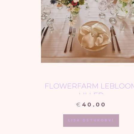
FLOWERFARM LEBLOO
LILLED
€
40.00
This
produ
LISA OSTUKORVI
has
multi