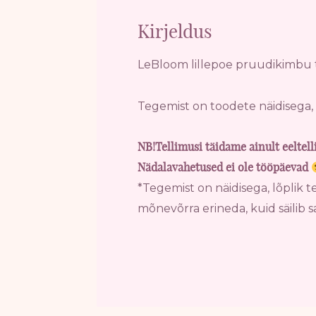
Kirjeldus
LeBloom lillepoe pruudikimbu t
Tegemist on toodete näidisega, 
NB!Tellimusi täidame ainult eeltel
Nädalavahetused ei ole tööpäevad
*Tegemist on näidisega, lõplik te
mõnevõrra erineda, kuid säilib 