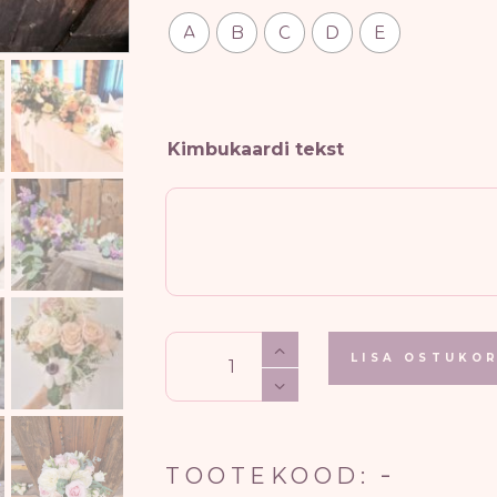
A
B
C
D
E
Kimbukaardi tekst
Pruudikimp
LISA OSTUKOR
kogus
-
TOOTEKOOD: